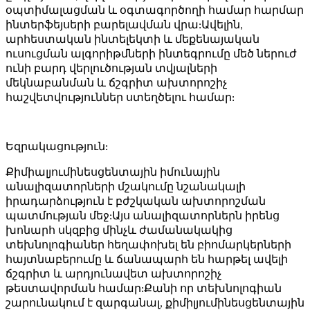
օպտիմալացման և օգտագործողի համար հարմար
ինտերֆեյսերի բարելավման վրա:Ավելին,
արհեստական ​​ինտելեկտի և մեքենայական
ուսուցման ալգորիթմների ինտեգրումը մեծ ներուժ
ունի բարդ վերլուծության տվյալների
մեկնաբանման և ճշգրիտ ախտորոշիչ
հաշվետվություններ ստեղծելու համար:
Եզրակացություն:
Քիմիալյումինեսցենտային իմունային
անալիզատորների մշակումը նշանակալի
իրադարձություն է բժշկական ախտորոշման
պատմության մեջ:Այս անալիզատորներն իրենց
խոնարհ սկզբից մինչև ժամանակակից
տեխնոլոգիաներ հեղափոխել են բիոմարկերների
հայտնաբերումը և ճանապարհ են հարթել ավելի
ճշգրիտ և արդյունավետ ախտորոշիչ
թեստավորման համար:Քանի որ տեխնոլոգիան
շարունակում է զարգանալ, քիմիլյումինեսցենտային