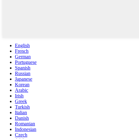
English
French
German
Portuguese
Spanish
Russian
Japanese
Korean
Arabic
Irish
Greek
Turkish
Italian
Danish
Romanian
Indonesian
Czech