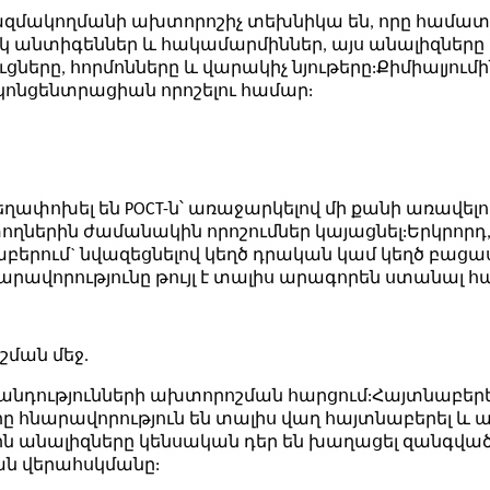
ազմակողմանի ախտորոշիչ տեխնիկա են, որը համատեղո
ուկ անտիգեններ և հակամարմիններ, այս անալիզներ
ները, հորմոնները և վարակիչ նյութերը:Քիմիալյումի
կոնցենտրացիան որոշելու համար:
եղափոխել են POCT-ն՝ առաջարկելով մի քանի առավե
ներին ժամանակին որոշումներ կայացնել:Երկրորդ, CL
բերում` նվազեցնելով կեղծ դրական կամ կեղծ բացաս
նարավորությունը թույլ է տալիս արագորեն ստանա
շման մեջ.
 հիվանդությունների ախտորոշման հարցում:Հայտնաբ
ը հնարավորություն են տալիս վաղ հայտնաբերել և
ւնային անալիզները կենսական դեր են խաղացել զանգ
յան վերահսկմանը: