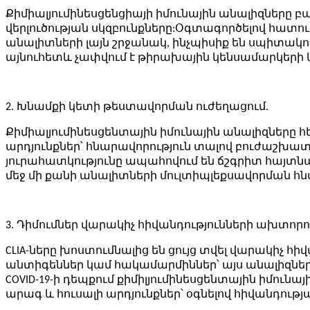
Քիմիալյումինեսցենցիայի իմունային անալիզները բ
վերլուծության սկզբունքները:Օգտագործելով հատ
անալիտների լայն շրջանակ, ինչպիսիք են սպիտակուց
այնուհետև չափվում է թիրախային կենսամարկերի 
2. Խնամքի կետի թեստավորման ուժեղացում.
Քիմիալյումինեսցենտային իմունային անալիզները հ
արդյունքներ՝ հնարավորություն տալով բուժաշխատող
յուրահատկությունը ապահովում են ճշգրիտ հայտնա
մեջ մի քանի անալիտների մուլտիպլեքսավորման հ
3. Դիմումներ վարակիչ հիվանդությունների ախտորո
CLIA-ները խոստումնալից են ցույց տվել վարակիչ
անտիգեններ կամ հակամարմիններ՝ այս անալիզներ
COVID-19-ի դեպքում քիմիլյումինեսցենտային իմո
արագ և հուսալի արդյունքներ՝ օգնելով հիվանդութ